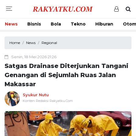
News
Bisnis
Bola
Tekno
Hiburan
Otom
Home
News
Regional
Senin, 18 Mei 2026 21:26
Satgas Drainase Diterjunkan Tangani
Genangan di Sejumlah Ruas Jalan
Makassar
Syukur Nutu
Konten Redaksi Rakyatku.Com