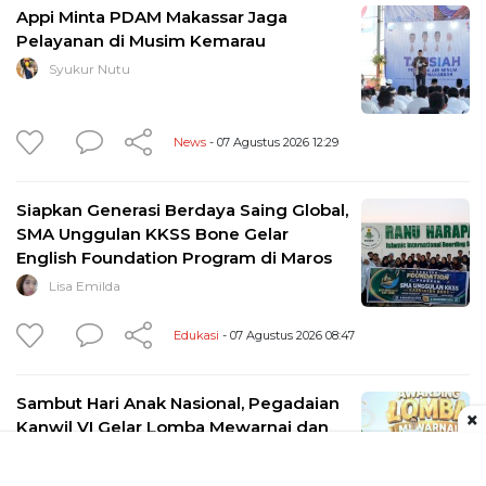
Appi Minta PDAM Makassar Jaga
Pelayanan di Musim Kemarau
Syukur Nutu
News
- 07 Agustus 2026 12:29
Siapkan Generasi Berdaya Saing Global,
SMA Unggulan KKSS Bone Gelar
English Foundation Program di Maros
Lisa Emilda
Edukasi
- 07 Agustus 2026 08:47
Sambut Hari Anak Nasional, Pegadaian
×
Kanwil VI Gelar Lomba Mewarnai dan
Pameran UMKM di Makassar
Lisa Emilda