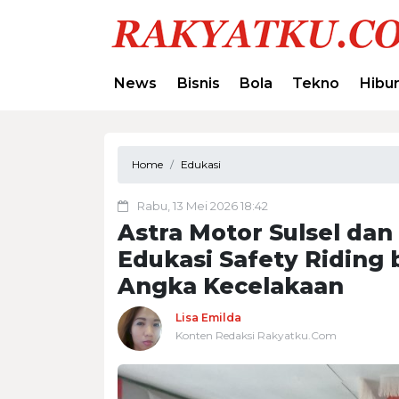
News
Bisnis
Bola
Tekno
Hibu
Home
Edukasi
Rabu, 13 Mei 2026 18:42
Astra Motor Sulsel dan
Edukasi Safety Riding 
Angka Kecelakaan
Lisa Emilda
Konten Redaksi Rakyatku.Com