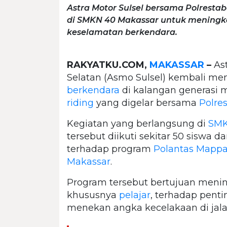
Astra Motor Sulsel bersama Polrestab
di SMKN 40 Makassar untuk meningk
keselamatan berkendara.
RAKYATKU.COM,
MAKASSAR
–
Ast
Selatan (Asmo Sulsel) kembali 
berkendara
di kalangan generasi 
riding
yang digelar bersama
Polre
Kegiatan yang berlangsung di
SMK
tersebut diikuti sekitar 50 siswa 
terhadap program
Polantas Mapp
Makassar
.
Program tersebut bertujuan meni
khususnya
pelajar
, terhadap pent
menekan angka kecelakaan di jala