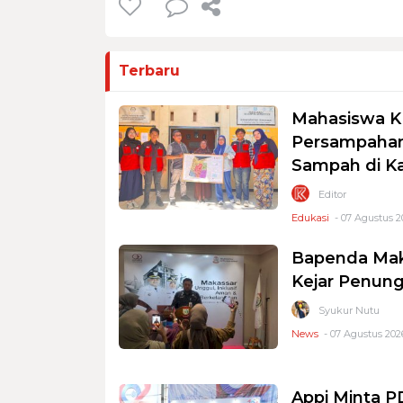
Terbaru
Mahasiswa K
Persampahan
Sampah di K
Editor
Edukasi
- 07 Agustus 2
Bapenda Mak
Kejar Penung
Syukur Nutu
News
- 07 Agustus 2026
Appi Minta 