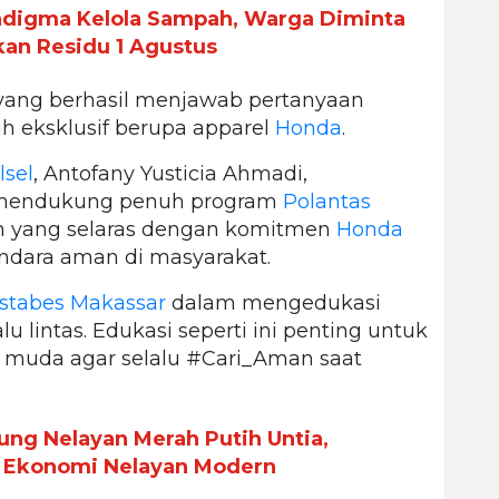
adigma Kelola Sampah, Warga Diminta
kan Residu 1 Agustus
a yang berhasil menjawab pertanyaan
 eksklusif berupa apparel
Honda
.
lsel
, Antofany Yusticia Ahmadi,
mendukung penuh program
Polantas
n yang selaras dengan komitmen
Honda
dara aman di masyarakat.
estabes Makassar
dalam mengedukasi
lu lintas. Edukasi seperti ini penting untuk
 muda agar selalu #Cari_Aman saat
ng Nelayan Merah Putih Untia,
 Ekonomi Nelayan Modern