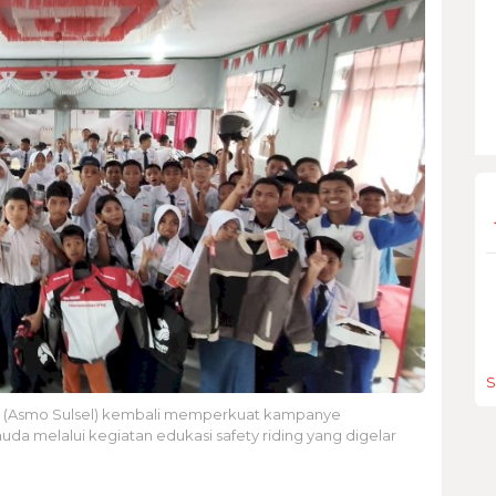
S
tan (Asmo Sulsel) kembali memperkuat kampanye
da melalui kegiatan edukasi safety riding yang digelar