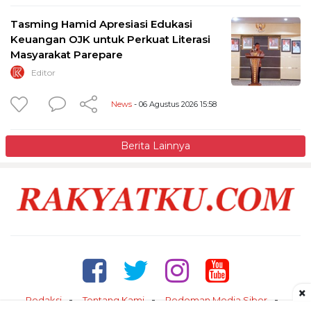
Tasming Hamid Apresiasi Edukasi
Keuangan OJK untuk Perkuat Literasi
Masyarakat Parepare
Editor
News
- 06 Agustus 2026 15:58
Berita Lainnya
×
Redaksi
Tentang Kami
Pedoman Media Siber