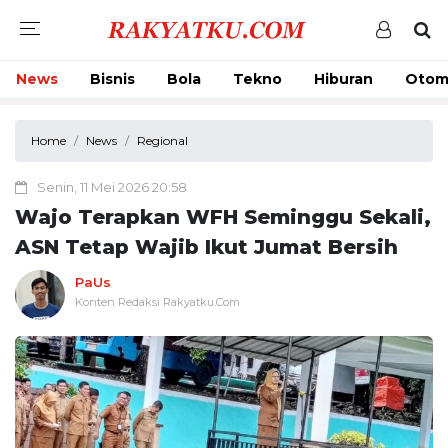
News
Bisnis
Bola
Tekno
Hiburan
Otom
Home
News
Regional
Senin, 11 Mei 2026 20:58
Wajo Terapkan WFH Seminggu Sekali,
ASN Tetap Wajib Ikut Jumat Bersih
PaUs
Konten Redaksi Rakyatku.Com