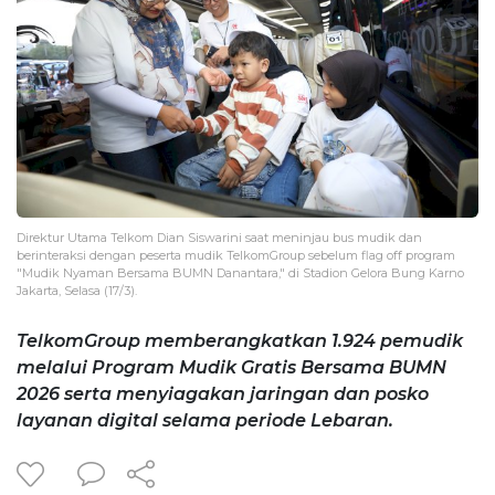
Direktur Utama Telkom Dian Siswarini saat meninjau bus mudik dan
berinteraksi dengan peserta mudik TelkomGroup sebelum flag off program
"Mudik Nyaman Bersama BUMN Danantara," di Stadion Gelora Bung Karno
Jakarta, Selasa (17/3).
TelkomGroup memberangkatkan 1.924 pemudik
melalui Program Mudik Gratis Bersama BUMN
2026 serta menyiagakan jaringan dan posko
layanan digital selama periode Lebaran.