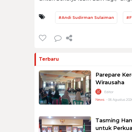
#Andi Sudirman Sulaiman
#F
Terbaru
Parepare Ker
Wirausaha
Editor
News
- 06 Agustus 2026
Tasming Ham
untuk Perkua