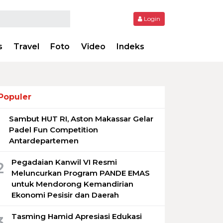
Login
s
Travel
Foto
Video
Indeks
Populer
Sambut HUT RI, Aston Makassar Gelar
1
Padel Fun Competition
Antardepartemen
Pegadaian Kanwil VI Resmi
2
Meluncurkan Program PANDE EMAS
untuk Mendorong Kemandirian
Ekonomi Pesisir dan Daerah
Tasming Hamid Apresiasi Edukasi
3