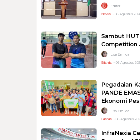
Editor
News
- 06 Agustus 2026
Sambut HUT R
Competition
Lisa Emilda
Bisnis
- 06 Agustus 202
Pegadaian K
PANDE EMAS 
Ekonomi Pesi
Lisa Emilda
Bisnis
- 06 Agustus 202
InfraNexia Ce