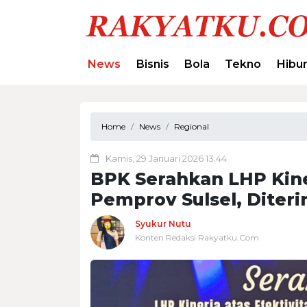
News
Bisnis
Bola
Tekno
Hibu
Home
News
Regional
Kamis, 29 Januari 2026 13:44
BPK Serahkan LHP Kine
Pemprov Sulsel, Diter
Syukur Nutu
Konten Redaksi Rakyatku.Com