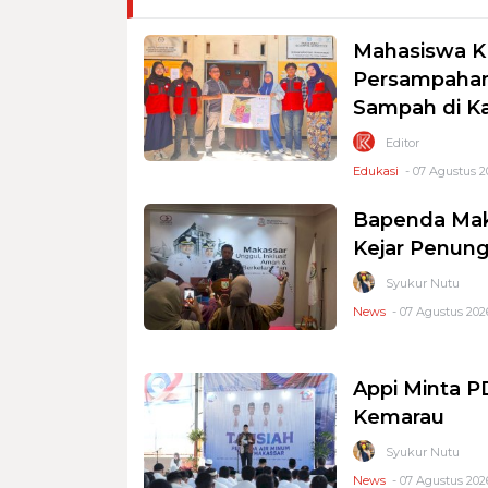
Mahasiswa K
Persampahan
Sampah di K
Editor
Edukasi
- 07 Agustus 2
Bapenda Mak
Kejar Penung
Syukur Nutu
News
- 07 Agustus 2026
Appi Minta 
Kemarau
Syukur Nutu
News
- 07 Agustus 2026