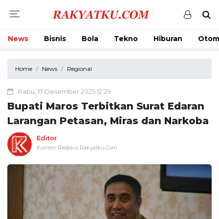
News
Bisnis
Bola
Tekno
Hiburan
Otom
Home
News
Regional
Rabu, 17 Desember 2025 12:29
Bupati Maros Terbitkan Surat Edaran
Larangan Petasan, Miras dan Narkoba
Editor
Konten Redaksi Rakyatku.Com