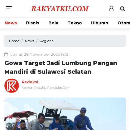
News
Bisnis
Bola
Tekno
Hiburan
Otom
Home
News
Regional
Jumat, 28 November 2025 14:12
Gowa Target Jadi Lumbung Pangan
Mandiri di Sulawesi Selatan
Redaksi
Konten Redaksi Rakyatku.Com