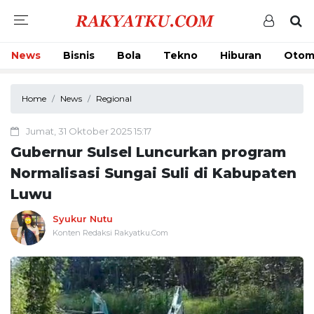
News
Bisnis
Bola
Tekno
Hiburan
Otom
Home
News
Regional
Jumat, 31 Oktober 2025 15:17
Gubernur Sulsel Luncurkan program
Normalisasi Sungai Suli di Kabupaten
Luwu
Syukur Nutu
Konten Redaksi Rakyatku.Com