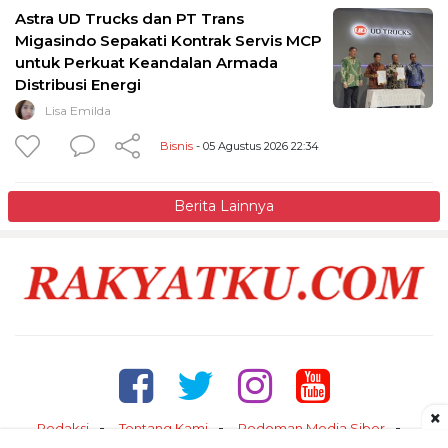
Astra UD Trucks dan PT Trans
Migasindo Sepakati Kontrak Servis MCP
untuk Perkuat Keandalan Armada
Distribusi Energi
Lisa Emilda
Bisnis
- 05 Agustus 2026 22:34
Berita Lainnya
×
Redaksi
Tentang Kami
Pedoman Media Siber