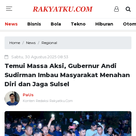
News
Bisnis
Bola
Tekno
Hiburan
Otom
Home
News
Regional
Sabtu, 30 Agustus 2025 08:53
Temui Massa Aksi, Gubernur Andi
Sudirman Imbau Masyarakat Menahan
Diri dan Jaga Sulsel
PaUs
Konten Redaksi Rakyatku.Com