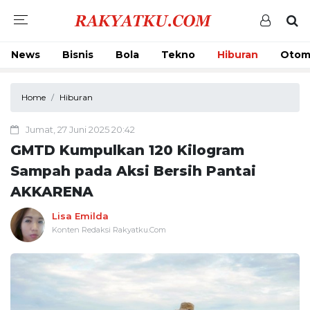
News
Bisnis
Bola
Tekno
Hiburan
Otom
Home
Hiburan
Jumat, 27 Juni 2025 20:42
GMTD Kumpulkan 120 Kilogram
Sampah pada Aksi Bersih Pantai
AKKARENA
Lisa Emilda
Konten Redaksi Rakyatku.Com