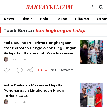
News
Bisnis
Bola
Tekno
Hiburan
Otom
Topik Berita :
hari lingkungan hidup
Mal Ratu Indah Terima Penghargaan
atas Ketaatan Pengelolaan Lingkungan
Hidup dari Pemerintah Kota Makassar
Lisa Emilda
Hiburan
- 30 Juni 2025 09:31
Astra Daihatsu Makassar Urip Raih
Penghargaan Lingkungan Hidup
Terbaik 2025
Lisa Emilda