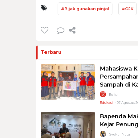
#Bijak gunakan pinjol
#OJK
Terbaru
Mahasiswa K
Persampahan
Sampah di K
Editor
Edukasi
- 07 Agustus 2
Bapenda Mak
Kejar Penung
Syukur Nutu