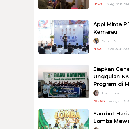
News
- 07 Agustus 2026
Appi Minta 
Kemarau
Syukur Nutu
News
- 07 Agustus 2026
Siapkan Gene
Unggulan KKS
Program di 
Lisa Emilda
Edukasi
- 07 Agustus 2
Sambut Hari 
Lomba Mewar