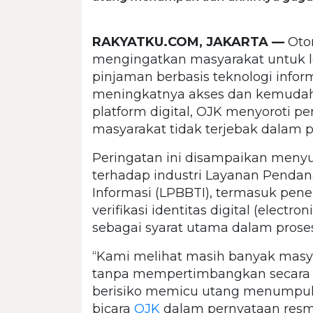
RAKYATKU.COM, JAKARTA —
Otor
mengingatkan masyarakat untuk l
pinjaman berbasis teknologi inform
meningkatnya akses dan kemuda
platform digital, OJK menyoroti pe
masyarakat tidak terjebak dalam pr
Peringatan ini disampaikan meny
terhadap industri Layanan Pendan
Informasi (LPBBTI), termasuk pene
verifikasi identitas digital (elect
sebagai syarat utama dalam prose
“Kami melihat masih banyak masy
tanpa mempertimbangkan secara
berisiko memicu utang menumpuk d
bicara
OJK
dalam pernyataan resmi,