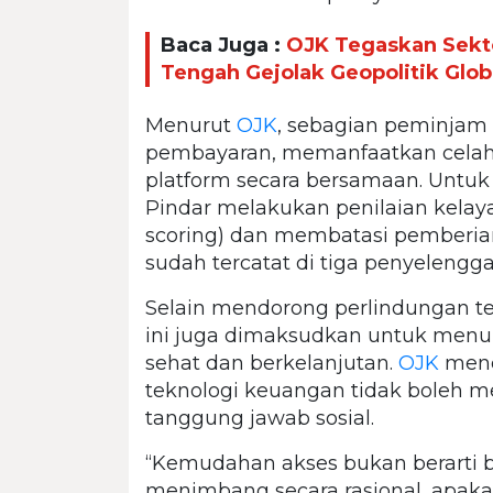
Baca Juga :
OJK Tegaskan Sekto
Tengah Gejolak Geopolitik Glob
Menurut
OJK
, sebagian peminjam
pembayaran, memanfaatkan celah 
platform secara bersamaan. Untuk
Pindar melakukan penilaian kelaya
scoring) dan membatasi pemberi
sudah tercatat di tiga penyelengga
Selain mendorong perlindungan te
ini juga dimaksudkan untuk menu
sehat dan berkelanjutan.
OJK
mene
teknologi keuangan tidak boleh m
tanggung jawab sosial.
“Kemudahan akses bukan berarti be
menimbang secara rasional, apa