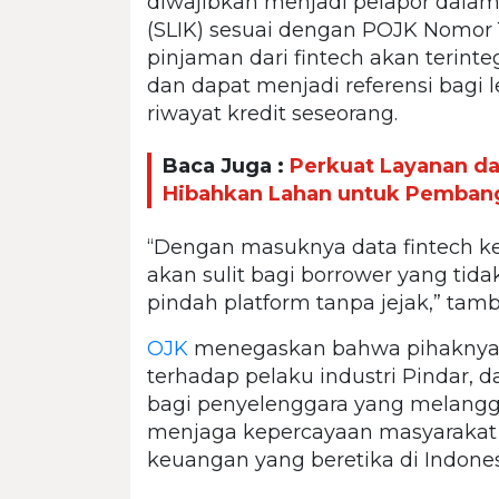
diwajibkan menjadi pelapor dala
(SLIK) sesuai dengan POJK Nomor 
pinjaman dari fintech akan terint
dan dapat menjadi referensi bagi
riwayat kredit seseorang.
Baca Juga :
Perkuat Layanan d
Hibahkan Lahan untuk Pemban
“Dengan masuknya data fintech ke
akan sulit bagi borrower yang ti
pindah platform tanpa jejak,” ta
OJK
menegaskan bahwa pihaknya 
terhadap pelaku industri Pindar, 
bagi penyelenggara yang melangga
menjaga kepercayaan masyarakat
keuangan yang beretika di Indones