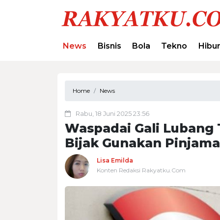
News
Bisnis
Bola
Tekno
Hibu
Home
News
Rabu, 18 Juni 2025 23:56
Waspadai Gali Lubang
Bijak Gunakan Pinjama
Lisa Emilda
Konten Redaksi Rakyatku.Com