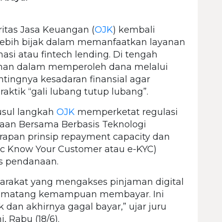
itas Jasa Keuangan (
OJK
) kembali
ebih bijak dalam memanfaatkan layanan
asi atau fintech lending. Di tengah
han dalam memperoleh dana melalui
ntingnya kesadaran finansial agar
aktik “gali lubang tutup lubang”.
usul langkah
OJK
memperketat regulasi
aan Bersama Berbasis Teknologi
rapan prinsip repayment capacity dan
ronic Know Your Customer atau e-KYC)
s pendanaan.
arakat yang mengakses pinjaman digital
 matang kemampuan membayar. Ini
an akhirnya gagal bayar,” ujar juru
 Rabu (18/6).