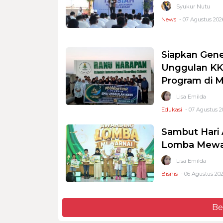
Syukur Nutu
News
- 07 Agustus 2026
Siapkan Gene
Unggulan KKS
Program di 
Lisa Emilda
Edukasi
- 07 Agustus 2
Sambut Hari 
Lomba Mewar
Lisa Emilda
Bisnis
- 06 Agustus 202
Be