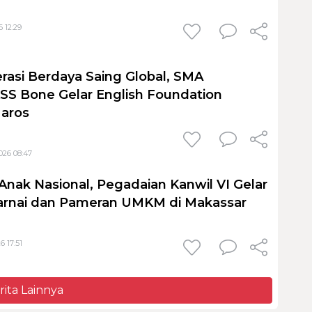
 12:29
rasi Berdaya Saing Global, SMA
S Bone Gelar English Foundation
Maros
026 08:47
Anak Nasional, Pegadaian Kanwil VI Gelar
nai dan Pameran UMKM di Makassar
6 17:51
rita Lainnya