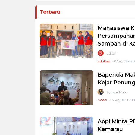
Terbaru
Mahasiswa K
Persampahan
Sampah di K
Editor
Edukasi
- 07 Agustus 2
Bapenda Mak
Kejar Penung
Syukur Nutu
News
- 07 Agustus 2026
Appi Minta 
Kemarau