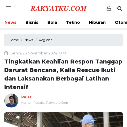
News
Bisnis
Bola
Tekno
Hiburan
Otom
Home
News
Regional
Senin, 25 November 2024 18:41
Tingkatkan Keahlian Respon Tanggap
Darurat Bencana, Kalla Rescue Ikuti
dan Laksanakan Berbagai Latihan
Intensif
PaUs
Konten Redaksi Rakyatku.Com