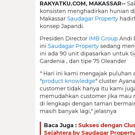
RAKYATKU.COM, MAKASSAR--
Sal
konsisten menghadirkan hunian di 
Makassar
Saudagar Property
hadi
konsep Japandi.
Presiden Director
IMB Group
Andi 
ini
Saudagar Property
sedang me
ini ada 90 unit dipasarkan untuk tig
Gardenia , dan tipe 75 Oleander
" Hari ini kami mengajak puluhan 
"
product knowledge
" cluster Ayan
customer tidak hanya itu kami j
memudahkan customer jika mau mel
di lengkapi dengan taman bermain
masih banyak lagi," jelasnya
Baca Juga :
Sukses dengan Clu
Sejahtera by Saudagar Propert