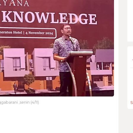
barani ,senin (4/11)
S