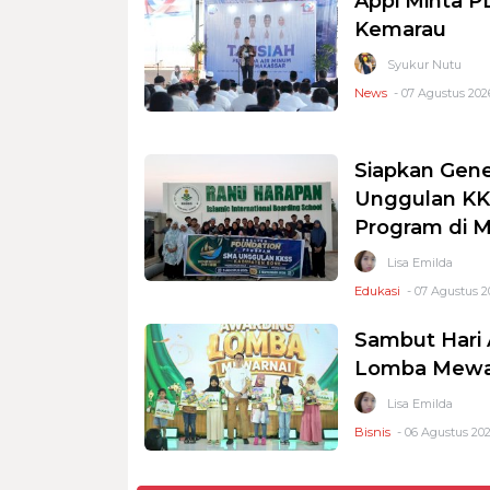
Appi Minta 
Kemarau
Syukur Nutu
News
- 07 Agustus 2026
Siapkan Gene
Unggulan KKS
Program di 
Lisa Emilda
Edukasi
- 07 Agustus 2
Sambut Hari 
Lomba Mewar
Lisa Emilda
Bisnis
- 06 Agustus 202