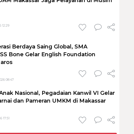
PDAM Makassar Jaga Pelayanan di Musim
 12:29
rasi Berdaya Saing Global, SMA
S Bone Gelar English Foundation
Maros
026 08:47
Anak Nasional, Pegadaian Kanwil VI Gelar
nai dan Pameran UMKM di Makassar
6 17:51