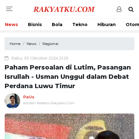
News
Bisnis
Bola
Tekno
Hiburan
Otom
Home
News
Regional
Rabu, 30 Oktober 2024 21:29
Paham Persoalan di Lutim, Pasangan
Isrullah - Usman Unggul dalam Debat
Perdana Luwu Timur
PaUs
Konten Redaksi Rakyatku.Com