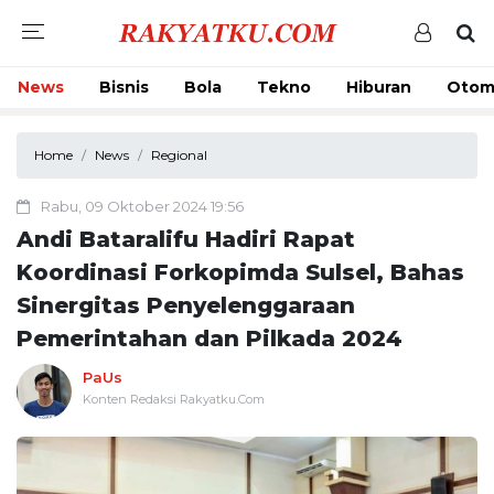
News
Bisnis
Bola
Tekno
Hiburan
Otom
Home
News
Regional
Rabu, 09 Oktober 2024 19:56
Andi Bataralifu Hadiri Rapat
Koordinasi Forkopimda Sulsel, Bahas
Sinergitas Penyelenggaraan
Pemerintahan dan Pilkada 2024
PaUs
Konten Redaksi Rakyatku.Com