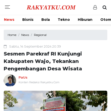
News
Bisnis
Bola
Tekno
Hiburan
Otom
Home
News
Regional
Sabtu, 14 September 2024 20:39
Sesmen Parekraf RI Kunjungi
Kabupaten Wajo, Tekankan
Pengembangan Desa Wisata
PaUs
Konten Redaksi Rakyatku.Com