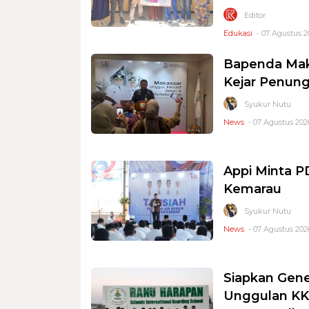
Editor
Edukasi
- 07 Agustus 2
Bapenda Mak
Kejar Penung
Syukur Nutu
News
- 07 Agustus 2026
Appi Minta 
Kemarau
Syukur Nutu
News
- 07 Agustus 2026
Siapkan Gene
Unggulan KKS