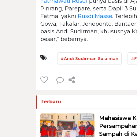
Fatmawati Rusdi
punya basis di Aj
Pinrang, Parepare, serta Dapil 3 S
Fatma, yakni
Rusdi Masse
. Terlebi
Gowa, Takalar, Jeneponto, Bantaeng
basis Andi Sudirman, khususnya K
besar,” bebernya.
#Andi Sudirman Sulaiman
#F
Terbaru
Mahasiswa K
Persampahan
Sampah di K