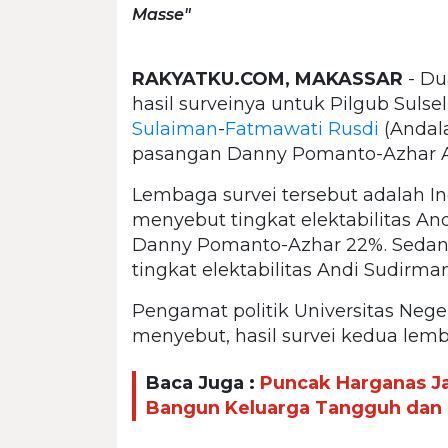
Masse"
RAKYATKU.COM, MAKASSAR
- Du
hasil surveinya untuk Pilgub Sul
Sulaiman
-
Fatmawati Rusdi
(Andala
pasangan Danny Pomanto-Azhar Ar
Lembaga survei tersebut adalah Ind
menyebut tingkat elektabilitas A
Danny Pomanto-Azhar 22%. Sedang
tingkat elektabilitas Andi Sudir
Pengamat politik Universitas Ne
menyebut, hasil survei kedua lemb
Baca Juga :
Puncak Harganas 
Bangun Keluarga Tangguh dan 