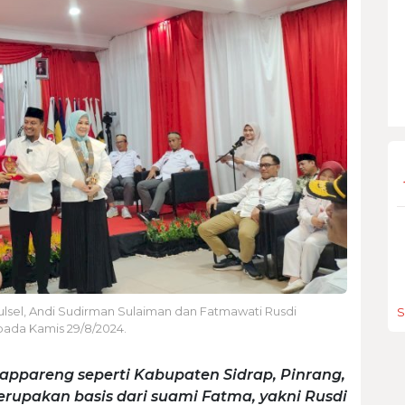
lsel, Andi Sudirman Sulaiman dan Fatmawati Rusdi
S
pada Kamis 29/8/2024.
tappareng seperti Kabupaten Sidrap, Pinrang,
merupakan basis dari suami Fatma, yakni Rusdi