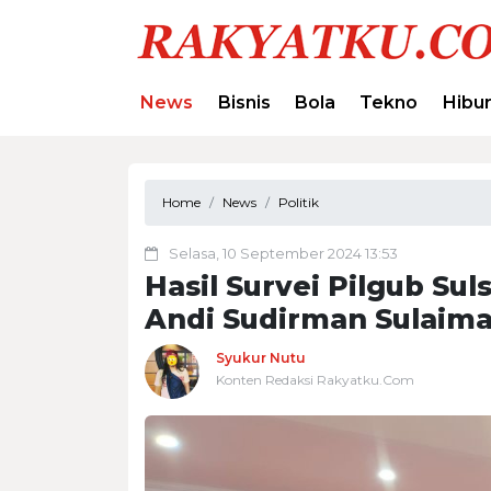
News
Bisnis
Bola
Tekno
Hibu
Home
News
Politik
Selasa, 10 September 2024 13:53
Hasil Survei Pilgub Su
Andi Sudirman Sulaima
Syukur Nutu
Konten Redaksi Rakyatku.Com