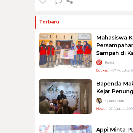
Terbaru
Mahasiswa K
Persampahan
Sampah di K
Editor
Edukasi
- 07 Agustus 2
Bapenda Mak
Kejar Penung
Syukur Nutu
News
- 07 Agustus 2026
Appi Minta 