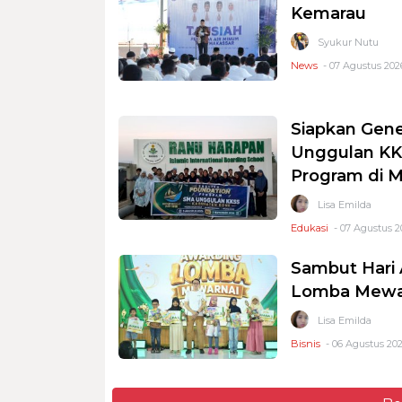
Kemarau
Syukur Nutu
News
- 07 Agustus 2026
Siapkan Gene
Unggulan KKS
Program di 
Lisa Emilda
Edukasi
- 07 Agustus 2
Sambut Hari 
Lomba Mewar
Lisa Emilda
Bisnis
- 06 Agustus 202