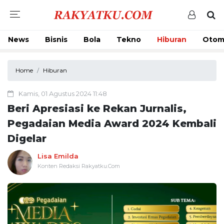
News
Bisnis
Bola
Tekno
Hiburan
Otom
Home
Hiburan
Kamis, 01 Agustus 2024 11:48
Beri Apresiasi ke Rekan Jurnalis,
Pegadaian Media Award 2024 Kembali
Digelar
Lisa Emilda
Konten Redaksi Rakyatku.Com