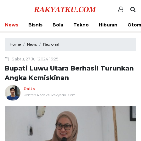
News
Bisnis
Bola
Tekno
Hiburan
Otom
Home
News
Regional
Sabtu, 27 Juli 2024 16:25
Bupati Luwu Utara Berhasil Turunkan
Angka Kemiskinan
PaUs
Konten Redaksi Rakyatku.Com