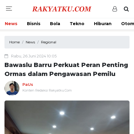
News
Bisnis
Bola
Tekno
Hiburan
Otom
Home
News
Regional
Rabu, 26 Juni 2024 10:05
Bawaslu Barru Perkuat Peran Penting
Ormas dalam Pengawasan Pemilu
PaUs
Konten Redaksi Rakyatku.Com