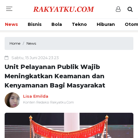
News
Bisnis
Bola
Tekno
Hiburan
Otom
Home
News
Sabtu, 15 Juni 2024 23:23
Unit Pelayanan Publik Wajib
Meningkatkan Keamanan dan
Kenyamanan Bagi Masyarakat
Lisa Emilda
Konten Redaksi Rakyatku.Com