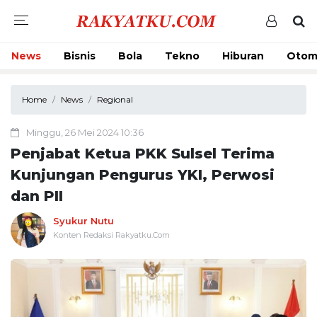
News
Bisnis
Bola
Tekno
Hiburan
Otom
Home
News
Regional
Minggu, 26 Mei 2024 10:36
Penjabat Ketua PKK Sulsel Terima
Kunjungan Pengurus YKI, Perwosi
dan PII
Syukur Nutu
Konten Redaksi Rakyatku.Com