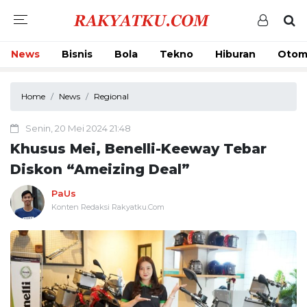
News
Bisnis
Bola
Tekno
Hiburan
Otom
Home
News
Regional
Senin, 20 Mei 2024 21:48
Khusus Mei, Benelli-Keeway Tebar
Diskon “Ameizing Deal”
PaUs
Konten Redaksi Rakyatku.Com