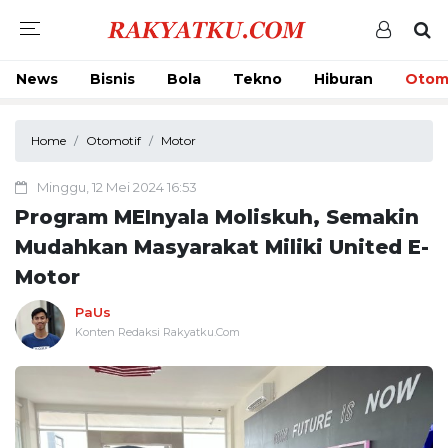
News
Bisnis
Bola
Tekno
Hiburan
Otom
Home
Otomotif
Motor
Minggu, 12 Mei 2024 16:53
Program MEInyala Moliskuh, Semakin
Mudahkan Masyarakat Miliki United E-
Motor
PaUs
Konten Redaksi Rakyatku.Com