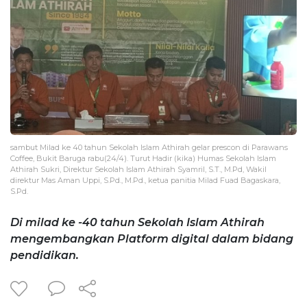
sambut Milad ke 40 tahun Sekolah Islam Athirah gelar prescon di Parawans
Coffee, Bukit Baruga rabu(24/4). Turut Hadir (kika) Humas Sekolah Islam
Athirah Sukri, Direktur Sekolah Islam Athirah Syamril, S.T., M.Pd, Wakil
direktur Mas Aman Uppi, S.Pd., M.Pd., ketua panitia Milad Fuad Bagaskara,
S.Pd.
Di milad ke -40 tahun Sekolah Islam Athirah
mengembangkan Platform digital dalam bidang
pendidikan.