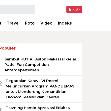
Login
s
Travel
Foto
Video
Indeks
Populer
Sambut HUT RI, Aston Makassar Gelar
1
Padel Fun Competition
Antardepartemen
Pegadaian Kanwil VI Resmi
2
Meluncurkan Program PANDE EMAS
untuk Mendorong Kemandirian
Ekonomi Pesisir dan Daerah
Tasming Hamid Apresiasi Edukasi
3