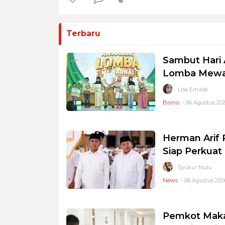
Terbaru
Sambut Hari 
Lomba Mewar
Lisa Emilda
Bisnis
- 06 Agustus 202
Herman Arif 
Siap Perkuat 
Syukur Nutu
News
- 06 Agustus 2026
Pemkot Makas