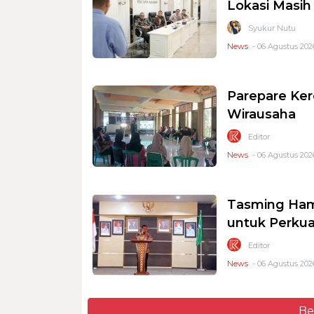
Lokasi Masi
Syukur Nutu
News
- 06 Agustus 2026
Parepare Ker
Wirausaha
Editor
News
- 06 Agustus 2026
Tasming Ham
untuk Perkua
Editor
News
- 06 Agustus 2026
Be