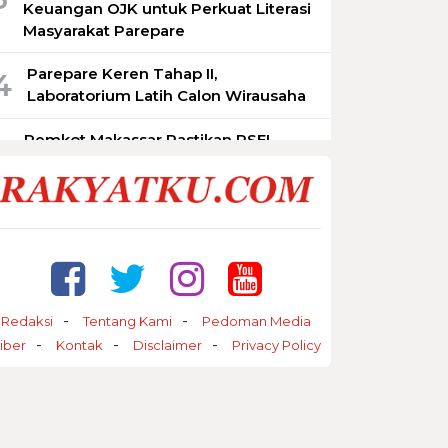
Keuangan OJK untuk Perkuat Literasi
Masyarakat Parepare
Parepare Keren Tahap II,
4
Laboratorium Latih Calon Wirausaha
Pemkot Makassar Pastikan PSEL
5
Tetap Berjalan, Lokasi Masih
Dimatangkan
Redaksi
Tentang Kami
Pedoman Media
iber
Kontak
Disclaimer
Privacy Policy