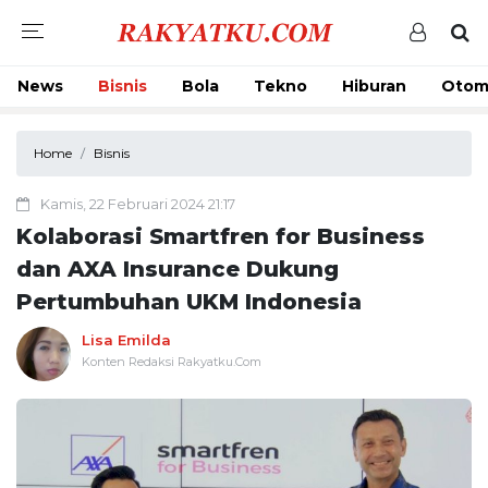
News
Bisnis
Bola
Tekno
Hiburan
Otom
Home
Bisnis
Kamis, 22 Februari 2024 21:17
Kolaborasi Smartfren for Business
dan AXA Insurance Dukung
Pertumbuhan UKM Indonesia
Lisa Emilda
Konten Redaksi Rakyatku.Com