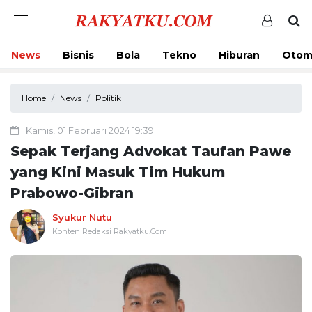
News
Bisnis
Bola
Tekno
Hiburan
Otom
Home
News
Politik
Kamis, 01 Februari 2024 19:39
Sepak Terjang Advokat Taufan Pawe
yang Kini Masuk Tim Hukum
Prabowo-Gibran
Syukur Nutu
Konten Redaksi Rakyatku.Com