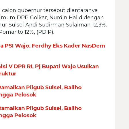
l calon gubernur tersebut diantaranya
 Umum DPP Golkar, Nurdin Halid dengan
ur Sulsel Andi Sudirman Sulaiman 12,3%.
Pomanto 12%, (PDIP).
ua PSI Wajo, Ferdhy Eks Kader NasDem
si V DPR RI, Pj Bupati Wajo Usulkan
ruktur
maikan Pilgub Sulsel, Baliho
ingga Pelosok
maikan Pilgub Sulsel, Baliho
ingga Pelosok