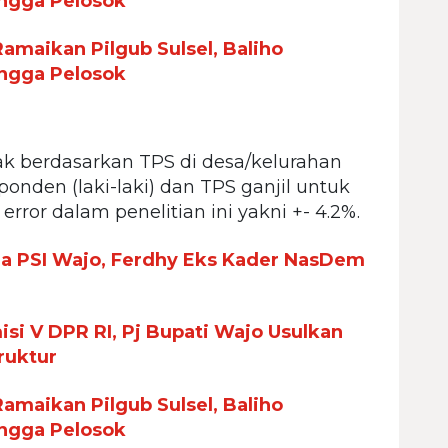
ingga Pelosok
maikan Pilgub Sulsel, Baliho
ingga Pelosok
cak berdasarkan TPS di desa/kelurahan
ponden (laki-laki) dan TPS ganjil untuk
rror dalam penelitian ini yakni +- 4.2%.
ua PSI Wajo, Ferdhy Eks Kader NasDem
si V DPR RI, Pj Bupati Wajo Usulkan
ruktur
maikan Pilgub Sulsel, Baliho
ingga Pelosok