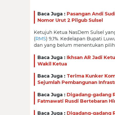
Baca Juga :
Pasangan Andi Sud
Nomor Urut 2 Pilgub Sulsel
Ketujuh Ketua NasDem Sulsel yan
(
RMS
) 9,1%. Kedelapan Bupati Luwu
dan yang belum menentukan piliha
Baca Juga :
Ikhsan AR Jadi Ket
Wakil Ketua
Baca Juga :
Terima Kunker Komi
Sejumlah Pembangunan Infrast
Baca Juga :
Digadang-gadang Ra
Fatmawati Rusdi Bertebaran H
Baca Juga :
Digadang-gadang Ra