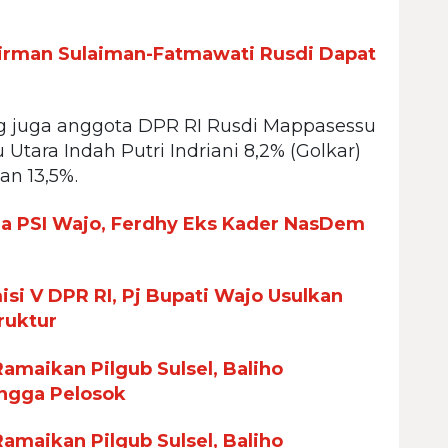
irman Sulaiman-Fatmawati Rusdi Dapat
g juga anggota DPR RI Rusdi Mappasessu
 Utara Indah Putri Indriani 8,2% (Golkar)
n 13,5%.
ua PSI Wajo, Ferdhy Eks Kader NasDem
si V DPR RI, Pj Bupati Wajo Usulkan
ruktur
maikan Pilgub Sulsel, Baliho
ingga Pelosok
maikan Pilgub Sulsel, Baliho