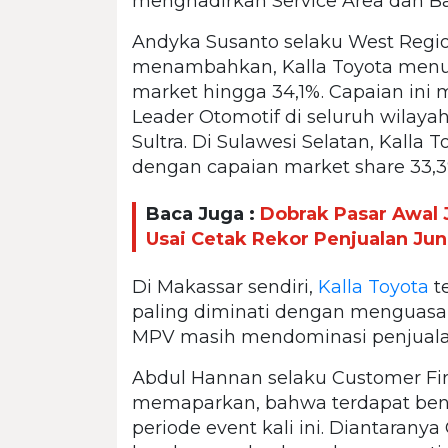
menghadirkan Service Area dan Baz
Andyka Susanto selaku West Regi
menambahkan, Kalla Toyota menu
market hingga 34,1%. Capaian ini
Leader Otomotif di seluruh wilayah
Sultra. Di Sulawesi Selatan, Kalla
dengan capaian market share 33,3
Baca Juga :
Dobrak Pasar Awal J
Usai Cetak Rekor Penjualan Jun
Di Makassar sendiri,
Kalla Toyota
t
paling diminati dengan menguasa
MPV masih mendominasi penjualan
Abdul Hannan selaku Customer Fir
memaparkan, bahwa terdapat benefi
periode event kali ini. Diantaranya 