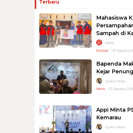
Terbaru
Mahasiswa K
Persampahan
Sampah di K
Editor
Edukasi
- 07 Agustus 2
Bapenda Mak
Kejar Penung
Syukur Nutu
News
- 07 Agustus 2026
Appi Minta 
Kemarau
Syukur Nutu