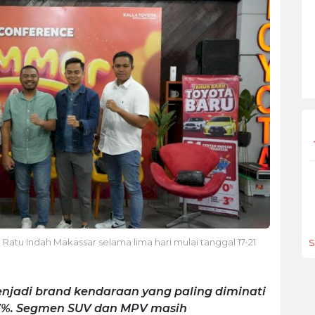
l Ratu Indah Makassar selama lima hari mulai tanggal 17-21
S
menjadi brand kendaraan yang paling diminati
7%. Segmen SUV dan MPV masih