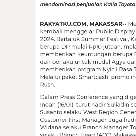
mendominasi penjualan Kalla Toyota
RAKYATKU.COM, MAKASSAR--
Me
kembali menggelar Public Display 
2024. Bertajuk Summer Festival, 
berupa DP mulai Rp10 jutaan, mela
memberikan keuntungan berupa DP 
dan berlaku untuk model Agya dan C
memberikan program Nyicil Rasa 
Melalui paket Smartcash, promo in
Rush.
Dalam Press Conference yang dig
Indah (16/01), turut hadir Suliadi
Susanto selaku West Region Gener
Customer First Manager. Juga hadi
Widana selaku Branch Manager Toy
selaku Branch Head (ACC) Makassa