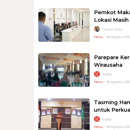
Pemkot Makas
Lokasi Masi
Syukur Nutu
News
- 06 Agustus 2026
Parepare Ker
Wirausaha
Editor
News
- 06 Agustus 2026
Tasming Ham
untuk Perkua
Editor
News
- 06 Agustus 2026