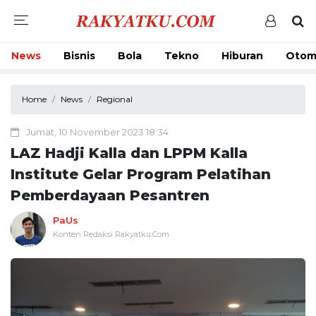
News
Bisnis
Bola
Tekno
Hiburan
Otom
Home
News
Regional
Jumat, 10 November 2023 18:34
LAZ Hadji Kalla dan LPPM Kalla
Institute Gelar Program Pelatihan
Pemberdayaan Pesantren
PaUs
Konten Redaksi Rakyatku.Com