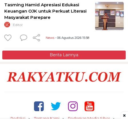
Tasming Hamid Apresiasi Edukasi
Keuangan OJK untuk Perkuat Literasi
Masyarakat Parepare
Editor
News
- 06 Agustus 2026 15:58
Berita Lainnya
×
Redaksi
Tentang Kami
Pedoman Media Siber
Kontak
Disclaimer
Privacy Policy