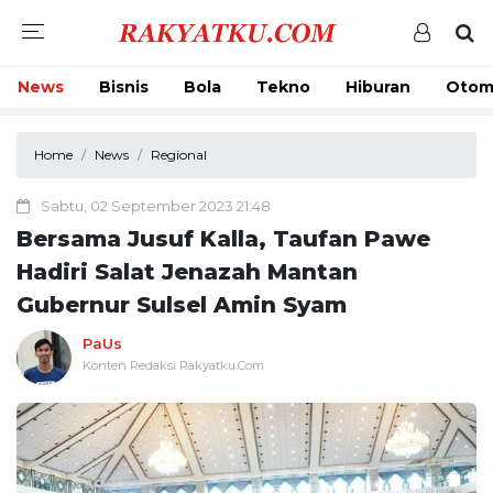
News
Bisnis
Bola
Tekno
Hiburan
Otom
Home
News
Regional
Sabtu, 02 September 2023 21:48
Bersama Jusuf Kalla, Taufan Pawe
Hadiri Salat Jenazah Mantan
Gubernur Sulsel Amin Syam
PaUs
Konten Redaksi Rakyatku.Com