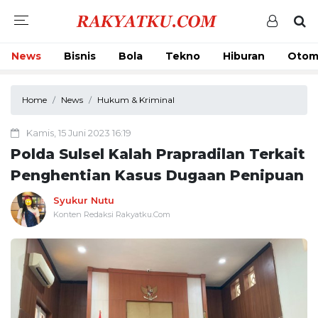
News
Bisnis
Bola
Tekno
Hiburan
Otom
Home
News
Hukum & Kriminal
Kamis, 15 Juni 2023 16:19
Polda Sulsel Kalah Prapradilan Terkait
Penghentian Kasus Dugaan Penipuan
Syukur Nutu
Konten Redaksi Rakyatku.Com