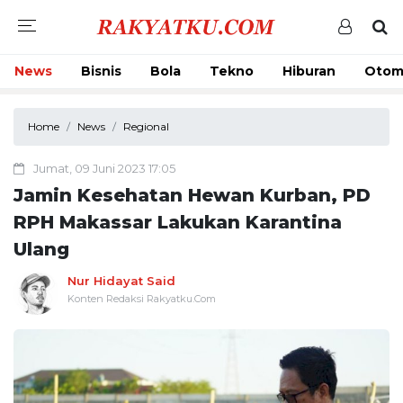
News
Bisnis
Bola
Tekno
Hiburan
Otom
Home
News
Regional
Jumat, 09 Juni 2023 17:05
Jamin Kesehatan Hewan Kurban, PD
RPH Makassar Lakukan Karantina
Ulang
Nur Hidayat Said
Konten Redaksi Rakyatku.Com