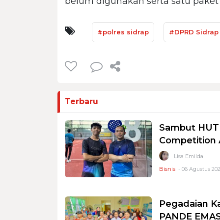
belum digunakan serta satu paket a
#polres sidrap
#DPRD Sidrap
Terbaru
Sambut HUT R
Competition
Lisa Emilda
Bisnis
- 06 Agustus 202
Pegadaian K
PANDE EMAS 