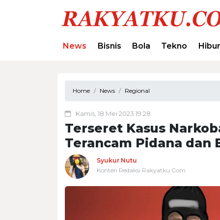
News
Bisnis
Bola
Tekno
Hibu
Home
News
Regional
Kamis, 18 Mei 2023 19:28
Terseret Kasus Narkoba
Terancam Pidana dan Ba
Syukur Nutu
Konten Redaksi Rakyatku.Com