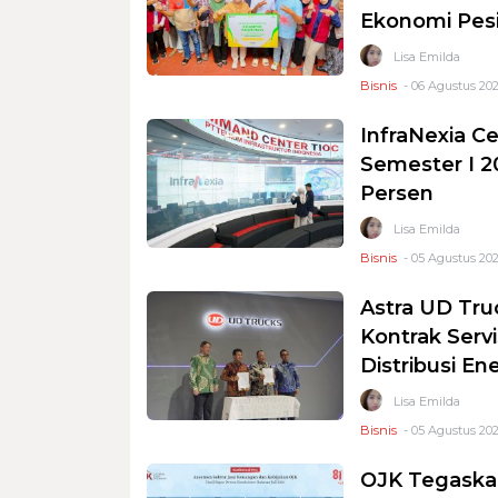
Ekonomi Pesi
Lisa Emilda
Bisnis
- 06 Agustus 202
InfraNexia Ce
Semester I 2
Persen
Lisa Emilda
Bisnis
- 05 Agustus 202
Astra UD Tru
Kontrak Serv
Distribusi En
Lisa Emilda
Bisnis
- 05 Agustus 202
OJK Tegaskan