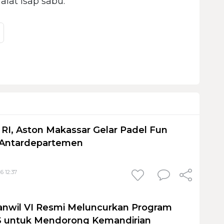
lat isap sabu.
I, Aston Makassar Gelar Padel Fun
 Antardepartemen
6 12:37
anwil VI Resmi Meluncurkan Program
untuk Mendorong Kemandirian