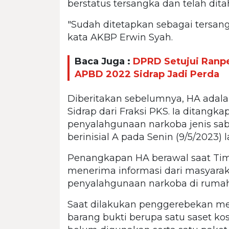
berstatus tersangka dan telah dita
"Sudah ditetapkan sebagai tersang
kata AKBP Erwin Syah.
Baca Juga :
DPRD Setujui Ranp
APBD 2022 Sidrap Jadi Perda
Diberitakan sebelumnya, HA ada
Sidrap dari Fraksi PKS. Ia ditangk
penyalahgunaan narkoba jenis sa
berinisial A pada Senin (9/5/2023) l
Penangkapan HA berawal saat Ti
menerima informasi dari masyarak
penyalahgunaan narkoba di ruma
Saat dilakukan penggerebekan m
barang bukti berupa satu saset ko