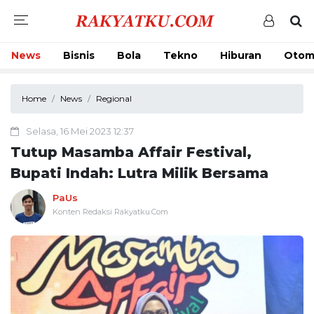
News
Bisnis
Bola
Tekno
Hiburan
Otom
Home
News
Regional
Selasa, 16 Mei 2023 12:37
Tutup Masamba Affair Festival,
Bupati Indah: Lutra Milik Bersama
PaUs
Konten Redaksi Rakyatku.Com