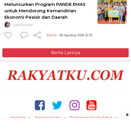
Meluncurkan Program PANDE EMAS
untuk Mendorong Kemandirian
Ekonomi Pesisir dan Daerah
Lisa Emilda
Bisnis
- 06 Agustus 2026 12:33
Berita Lainnya
×
Redaksi
Tentang Kami
Pedoman Media Siber
Kontak
Disclaimer
Privacy Policy