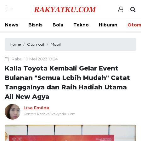
News
Bisnis
Bola
Tekno
Hiburan
Otom
Home
Otomotif
Mobil
Rabu, 10 Mei 2023 19:24
Kalla Toyota Kembali Gelar Event
Bulanan "Semua Lebih Mudah" Catat
Tanggalnya dan Raih Hadiah Utama
All New Agya
Lisa Emilda
Konten Redaksi Rakyatku.Com