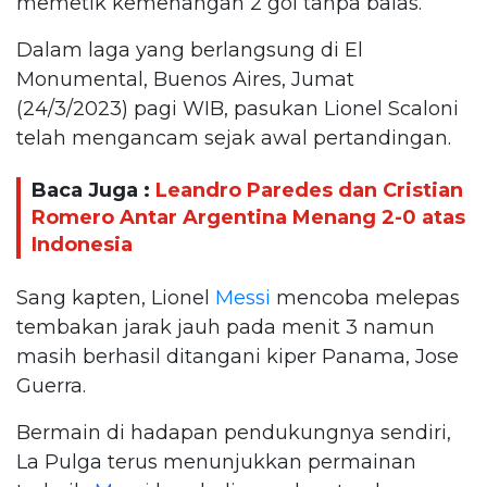
memetik kemenangan 2 gol tanpa balas.
Dalam laga yang berlangsung di El
Monumental, Buenos Aires, Jumat
(24/3/2023) pagi WIB, pasukan Lionel Scaloni
telah mengancam sejak awal pertandingan.
Baca Juga :
Leandro Paredes dan Cristian
Romero Antar Argentina Menang 2-0 atas
Indonesia
Sang kapten, Lionel
Messi
mencoba melepas
tembakan jarak jauh pada menit 3 namun
masih berhasil ditangani kiper Panama, Jose
Guerra.
Bermain di hadapan pendukungnya sendiri,
La Pulga terus menunjukkan permainan