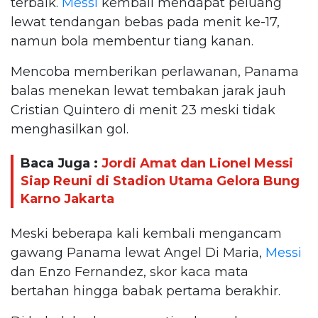
terbaik.
Messi
kembali mendapat peluang
lewat tendangan bebas pada menit ke-17,
namun bola membentur tiang kanan.
Mencoba memberikan perlawanan, Panama
balas menekan lewat tembakan jarak jauh
Cristian Quintero di menit 23 meski tidak
menghasilkan gol.
Baca Juga :
Jordi Amat dan Lionel Messi
Siap Reuni di Stadion Utama Gelora Bung
Karno Jakarta
Meski beberapa kali kembali mengancam
gawang Panama lewat Angel Di Maria,
Messi
dan Enzo Fernandez, skor kaca mata
bertahan hingga babak pertama berakhir.