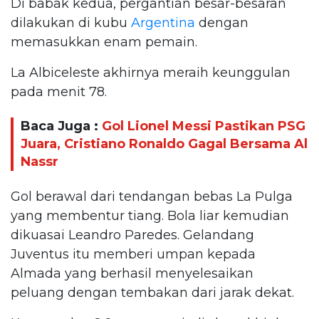
Di babak kedua, pergantian besar-besaran
dilakukan di kubu
Argentina
dengan
memasukkan enam pemain.
La Albiceleste akhirnya meraih keunggulan
pada menit 78.
Baca Juga :
Gol Lionel Messi Pastikan PSG
Juara, Cristiano Ronaldo Gagal Bersama Al
Nassr
Gol berawal dari tendangan bebas La Pulga
yang membentur tiang. Bola liar kemudian
dikuasai Leandro Paredes. Gelandang
Juventus itu memberi umpan kepada
Almada yang berhasil menyelesaikan
peluang dengan tembakan dari jarak dekat.