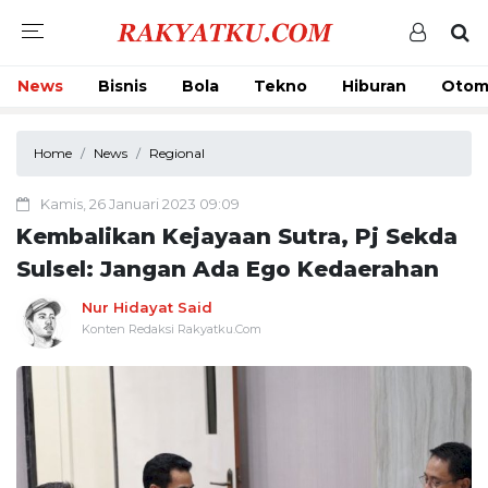
News
Bisnis
Bola
Tekno
Hiburan
Otom
Home
News
Regional
Kamis, 26 Januari 2023 09:09
Kembalikan Kejayaan Sutra, Pj Sekda
Sulsel: Jangan Ada Ego Kedaerahan
Nur Hidayat Said
Konten Redaksi Rakyatku.Com