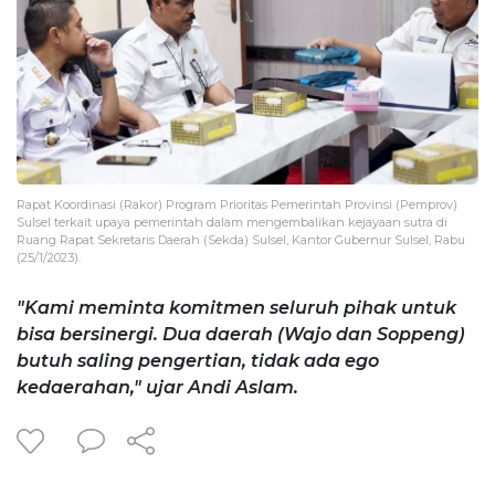
Rapat Koordinasi (Rakor) Program Prioritas Pemerintah Provinsi (Pemprov)
Sulsel terkait upaya pemerintah dalam mengembalikan kejayaan sutra di
Ruang Rapat Sekretaris Daerah (Sekda) Sulsel, Kantor Gubernur Sulsel, Rabu
(25/1/2023).
"Kami meminta komitmen seluruh pihak untuk
bisa bersinergi. Dua daerah (Wajo dan Soppeng)
butuh saling pengertian, tidak ada ego
kedaerahan," ujar Andi Aslam.