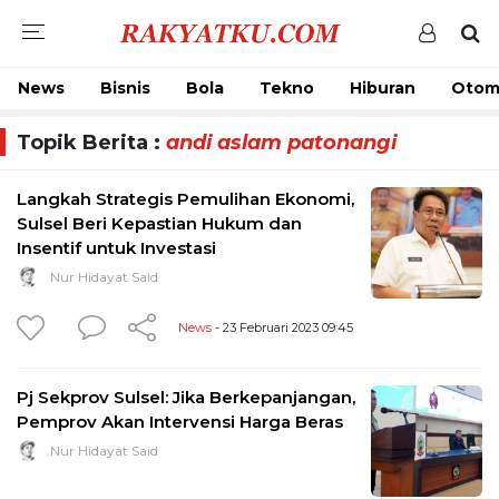
News
Bisnis
Bola
Tekno
Hiburan
Otom
Topik Berita :
andi aslam patonangi
Langkah Strategis Pemulihan Ekonomi,
Sulsel Beri Kepastian Hukum dan
Insentif untuk Investasi
Nur Hidayat Said
News
- 23 Februari 2023 09:45
Pj Sekprov Sulsel: Jika Berkepanjangan,
Pemprov Akan Intervensi Harga Beras
Nur Hidayat Said