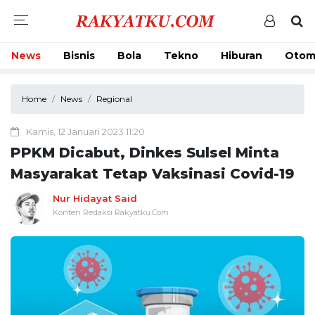
News
Bisnis
Bola
Tekno
Hiburan
Otom
Home
News
Regional
Kamis, 12 Januari 2023 11:20
PPKM Dicabut, Dinkes Sulsel Minta
Masyarakat Tetap Vaksinasi Covid-19
Nur Hidayat Said
Konten Redaksi Rakyatku.Com