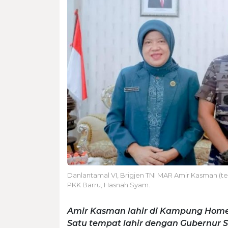
Danlantamal VI, Brigjen TNI MAR Amir Kasman (te
PKK Barru, Hasnah Syam.
Amir Kasman lahir di Kampung Home
Satu tempat lahir dengan Gubernur Su