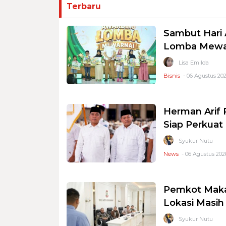
Terbaru
Sambut Hari 
Lomba Mewar
Lisa Emilda
Bisnis
- 06 Agustus 202
Herman Arif 
Siap Perkuat 
Syukur Nutu
News
- 06 Agustus 2026
Pemkot Makas
Lokasi Masi
Syukur Nutu