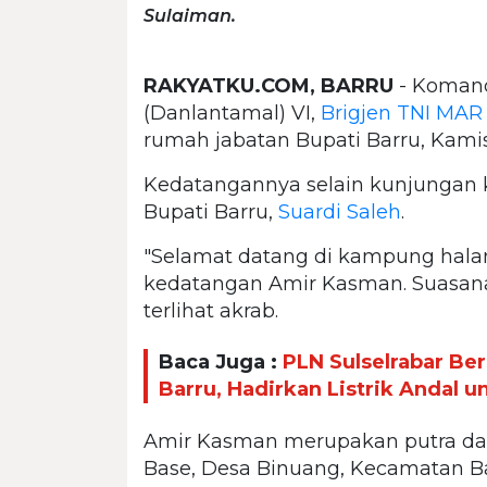
Sulaiman.
RAKYATKU.COM, BARRU
- Komand
(Danlantamal) VI,
Brigjen TNI MA
rumah jabatan Bupati Barru, Kamis
Kedatangannya selain kunjungan k
Bupati Barru,
Suardi Saleh
.
"Selamat datang di kampung hal
kedatangan Amir Kasman. Suasana
terlihat akrab.
Baca Juga :
PLN Sulselrabar Be
Barru, Hadirkan Listrik Andal 
Amir Kasman merupakan putra dae
Base, Desa Binuang, Kecamatan Ba