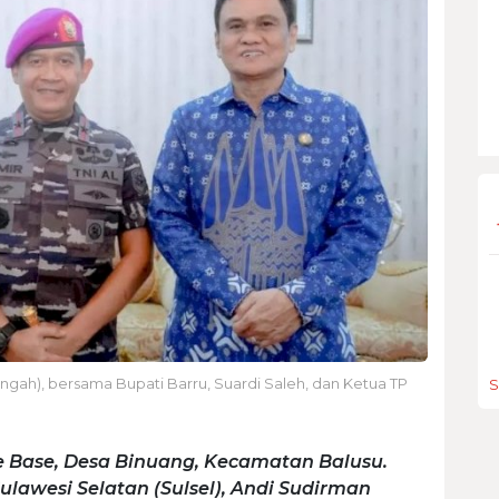
ngah), bersama Bupati Barru, Suardi Saleh, dan Ketua TP
S
 Base, Desa Binuang, Kecamatan Balusu.
lawesi Selatan (Sulsel), Andi Sudirman