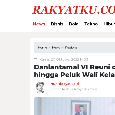
News
Bisnis
Bola
Tekno
Hibu
Home
News
Regional
Kamis, 20 Oktober 2022 14:03
Danlantamal VI Reuni 
hingga Peluk Wali Kel
Nur Hidayat Said
Konten Redaksi Rakyatku.Com