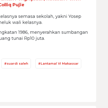
olliq Pujie
kelasnya semasa sekolah, yakni Yosep
uk wali kelasnya.
angkatan 1986, menyerahkan sumbangan
uang tunai Rp10 juta.
#suardi saleh
#Lantamal VI Makassar