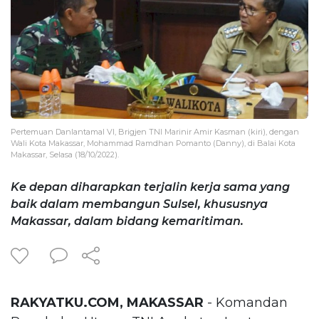
Pertemuan Danlantamal VI, Brigjen TNI Marinir Amir Kasman (kiri), dengan
Wali Kota Makassar, Mohammad Ramdhan Pomanto (Danny), di Balai Kota
Makassar, Selasa (18/10/2022).
Ke depan diharapkan terjalin kerja sama yang
baik dalam membangun Sulsel, khususnya
Makassar, dalam bidang kemaritiman.
RAKYATKU.COM, MAKASSAR
- Komandan