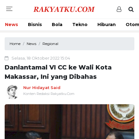
News
Bisnis
Bola
Tekno
Hiburan
Otom
Home
News
Regional
Selasa, 18 Oktober 2022 15:04
Danlantamal VI CC ke Wali Kota
Makassar, Ini yang Dibahas
Nur Hidayat Said
Konten Redaksi Rakyatku.Com